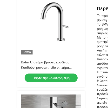
Περι
Το προ
βρύση ε
Το SPA
ροή νερ
συγκεκ
Με το 
εμπειρί
ροής ν
Αυτή η
Βίντεο
εκλεπτυ
Κατασκ
Batur U σχήμα βρύσες κουζίνας
απόδοσ
Κουδούνι μονοεπίπεδο νιπτήρα
εγγυώντ
Η πεντ
νιπτήρα αντικατάσταση
εγγύησ
Πάρτε την καλύτερη τιμή
Η λειτο
ξεπλύνε
χρειάζε
πρόσθε
Συμπερ
μια εξ
προσαρ