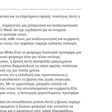
ριστικά και τα εξαρτήματα υψηλής ποιότητας.Αυτή η
, παρέχοντας μια χαλαρωτική και αναζωογονητική
Waist Jet έχει σχεδιαστεί για να στοχεύει
ή εμπειρία ντους.
ντας κάθε ντους μια αναζωογονητική και ευχάριστη
ου ντους του κεφαλιού παρέχει ευέλικτες επιλογές
και White.Ενώ το φινίρισμα Gunmetal προσφέρει μια
κό φινίρισμα είναι μια τέλεια επιλογή.
υλικό, η βρύση αυτή εξασφαλίζει μακροχρόνια
ποτρέπει διαρροέςΑυτά τα υλικά υψηλής ποιότητας
ισή της για πολλά χρόνια.
ζοντας ότι η επένδυσή σας προστατεύεται.η
να απολαύσετε τη βρύση σας χωρίς ανησυχίες.
ύση. Με το χειροπλύμα, μπορείτε εύκολα να
 του ντους πιο αποτελεσματική και ευχάριστη.Είτε
πειρία ντους, η λειτουργία χειροπλύματος προσφέρει
σθήκη σε οποιοδήποτε μπάνιο.Αυτή η βρύση παρέχει
ομαχικών ή λευκών φινίρισμα σας επιτρέπει να
ίγγιο και η κατασκευή από χαλκό εξασφαλίζουν