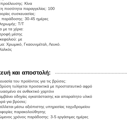
προέλευσης: Κίνα
τη ποσότητα παραγγελίας: 100
ορίες συσκευασίας:
 παράδοσης: 30-45 ημέρες
ληρωμής: T/T
 με τα χέρια:
τροφή μέσης
κεφαλιού: με
σμα: Χρωμικό, Γκαουνμέταλ, Λευκό.
 Χαλκός
ευή και αποστολή:
ευασία του προϊόντος για τις βρύσες:
 βρύση τυλίγεται προσεκτικά με προστατευτικό αφρό
ευασμένο σε ανθεκτικό χαρτόνι
λαμβάνει οδηγίες εγκατάστασης και απαραίτητο υλικό
ρά για βρύσες:
τέλλεται μέσω αξιόπιστης υπηρεσίας ταχυδρομείου
οφορίες παρακολούθησης
μώμενος χρόνος παράδοσης: 3-5 εργάσιμες ημέρες