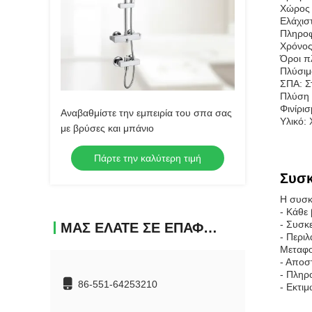
Χώρος 
Ελάχισ
Πληροφ
Χρόνος
Όροι π
Πλύσιμο
ΣΠΑ: Σ
Πλύση 
Φινίρι
Αναβαθμίστε την εμπειρία του σπα σας
Υλικό:
με βρύσες και μπάνιο
Πάρτε την καλύτερη τιμή
Συσκ
Η συσκ
- Κάθε
- Συσκ
ΜΑΣ ΕΛΆΤΕ ΣΕ ΕΠΑΦΉ ΜΕ
- Περι
Μεταφο
- Αποσ
- Πληρ
86-551-64253210
- Εκτι