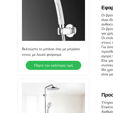
Εφαρ
Οι βρύ
είναι 
ανθεκτ
Οι βρύσ
για χρ
Οι επιλ
στους 
Για όσ
Βελτιώστε το μπάνιο σας με μπράσο
προσθέ
ντους με λευκό φινίρισμα
αγορά 
Είτε γι
συσκευ
Πάρτε την καλύτερη τιμή
Με χρό
είναι μ
Προ
Υπηρεσ
Ετικέτα
Αριθμό