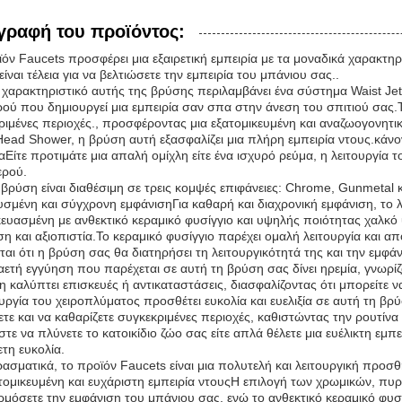
γραφή του προϊόντος:
ϊόν Faucets προσφέρει μια εξαιρετική εμπειρία με τα μοναδικά χαρακτη
ίναι τέλεια για να βελτιώσετε την εμπειρία του μπάνιου σας..
 χαρακτηριστικό αυτής της βρύσης περιλαμβάνει ένα σύστημα Waist Jet
ού που δημιουργεί μια εμπειρία σαν σπα στην άνεση του σπιτιού σας.Το 
ριμένες περιοχές., προσφέροντας μια εξατομικευμένη και αναζωογονητικ
Head Shower, η βρύση αυτή εξασφαλίζει μια πλήρη εμπειρία ντους.κάνο
αΕίτε προτιμάτε μια απαλή ομίχλη είτε ένα ισχυρό ρεύμα, η λειτουργία τ
ερού.
 βρύση είναι διαθέσιμη σε τρεις κομψές επιφάνειες: Chrome, Gunmetal 
σμένη και σύγχρονη εμφάνισηΓια καθαρή και διαχρονική εμφάνιση, το λευ
ευασμένη με ανθεκτικό κεραμικό φυσίγγιο και υψηλής ποιότητας χαλκό 
η και αξιοπιστία.Το κεραμικό φυσίγγιο παρέχει ομαλή λειτουργία και α
αι ότι η βρύση σας θα διατηρήσει τη λειτουργικότητά της και την εμφάν
αετή εγγύηση που παρέχεται σε αυτή τη βρύση σας δίνει ηρεμία, γνωρί
η καλύπτει επισκευές ή αντικαταστάσεις, διασφαλίζοντας ότι μπορείτε 
υργία του χειροπλύματος προσθέτει ευκολία και ευελιξία σε αυτή τη βρ
τε και να καθαρίζετε συγκεκριμένες περιοχές, καθιστώντας την ρουτίνα
στε να πλύνετε το κατοικίδιο ζώο σας είτε απλά θέλετε μια ευέλικτη εμ
τη ευκολία.
ασματικά, το προϊόν Faucets είναι μια πολυτελή και λειτουργική προ
ατομικευμένη και ευχάριστη εμπειρία ντουςΗ επιλογή των χρωμικών, πυρ
μόσετε την εμφάνιση του μπάνιου σας, ενώ το ανθεκτικό κεραμικό φυσ