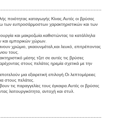
λής ποιότητας καταγωγής Κίνας.Αυτές οι βρύσες
λόγω των ευπροσάρμοστων χαρακτηριστικών και των
ιτουργία και μακροζωία.καθιστώντας τα κατάλληλα
ν και εμπορικών χώρων.
βάνουν χρώμιο, γκαουνμέταλ,και λευκό, επιτρέποντας
νιου τους.
κτηριστικό μέσης τζετ σε αυτές τις βρύσες
αρέχοντας στους πελάτες ηρεμία σχετικά με την
 αποτελούν μια εξαιρετική επιλογή.Οι λεπτομέρειες
ια στους πελάτες.
υν τις παραγγελίες τους έγκαιρα.Αυτές οι βρύσες
ντας λειτουργικότητα, αντοχή και στυλ.