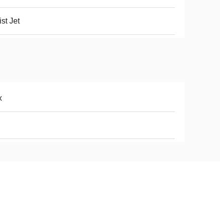
st Jet
x