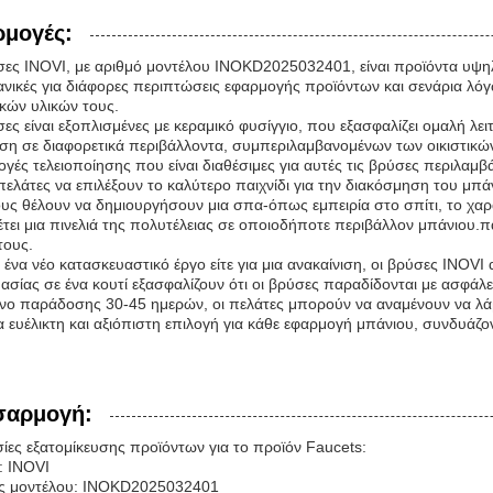
μογές:
σες INOVI, με αριθμό μοντέλου INOKD2025032401, είναι προϊόντα υψη
ιδανικές για διάφορες περιπτώσεις εφαρμογής προϊόντων και σενάρια 
ικών υλικών τους.
ες είναι εξοπλισμένες με κεραμικό φυσίγγιο, που εξασφαλίζει ομαλή λε
ήση σε διαφορετικά περιβάλλοντα, συμπεριλαμβανομένων των οικιστικώ
ογές τελειοποίησης που είναι διαθέσιμες για αυτές τις βρύσες περιλαμ
πελάτες να επιλέξουν το καλύτερο παιχνίδι για την διακόσμηση του μπά
ους θέλουν να δημιουργήσουν μια σπα-όπως εμπειρία στο σπίτι, το χαρα
τει μια πινελιά της πολυτέλειας σε οποιοδήποτε περιβάλλον μπάνιου.π
τους.
α ένα νέο κατασκευαστικό έργο είτε για μια ανακαίνιση, οι βρύσες INOVI
ασίας σε ένα κουτί εξασφαλίζουν ότι οι βρύσες παραδίδονται με ασφάλε
νο παράδοσης 30-45 ημερών, οι πελάτες μπορούν να αναμένουν να λάβο
ια ευέλικτη και αξιόπιστη επιλογή για κάθε εφαρμογή μπάνιου, συνδυάζο
σαρμογή:
ίες εξατομίκευσης προϊόντων για το προϊόν Faucets:
: INOVI
ς μοντέλου: INOKD2025032401