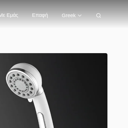
 Με Εμάς
Επαφή
Greek