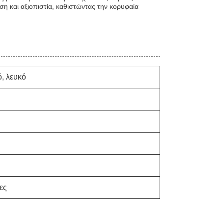
η και αξιοπιστία, καθιστώντας την κορυφαία
ό, λευκό
ες